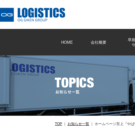
早
HOME
会社概要
TOP
｜
お知らせ一覧
｜
ホームページ至上『やば